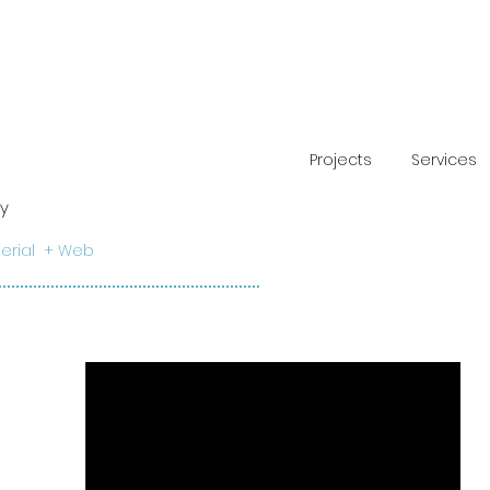
Projects
Services
y
terial + Web