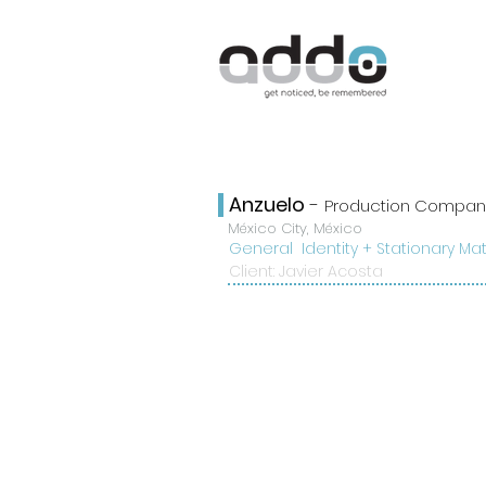
Anzuelo
-
Production Compan
México City, México
General Identity + Stationary Ma
Client: Javier Acosta