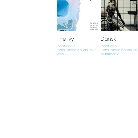
The Ivy
Dansk
Identidad +
Identidad +
Comunicación Visual +
Comunicación Visual 
Web
Multimedia
iinfo@addodesign.net
-
0052 5539 556