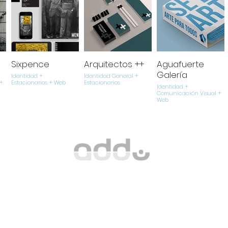
Sixpence
Arquitectos ++
Aguafuerte
Galería
Identidad +
Identidad General +
+
Estacionarios + Web
Estacionarios
Identidad +
Comunicación Visual +
Web
4 09
Diseño + Copyright © addo design / Marko Eskalante